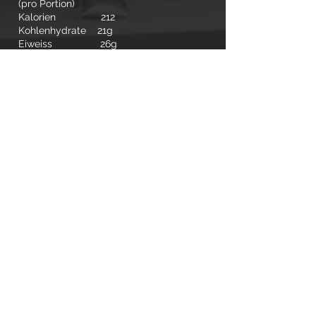
(pro Portion)
Kalorien 212
Kohlenhydrate 21g
Eiweiss 26g
Fette 2g
← REZEPTE
© 2020 MMB LIFESTYLE
SHIPPING, RETURN, POLICIES