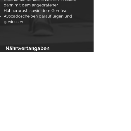
dann mit dem angebratener
Hühnerbrust, sowie dem Gemüse
Avocadoscheiben darauf legen und
geniessen
Nährwertangaben
(pro Portion)
Kalorien 265
Kohlenhydrate 19g
Eiweiss 28g
Fette 5g
← REZEPTE
© 2020 MMB LIFESTYLE